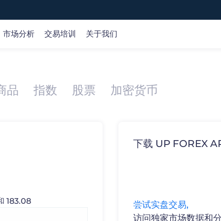
市场分析
交易培训
关于我们
全球市场
市场分析
在线课程
公司
商品
指数
股票
加密货币
外汇
交易策略
基础知识
关于我们
id、Web和MT5交易平台。
专
平
概览 >
商品
交易机会
交易术语
客户资金保护
指数
产品研究
认识产品
牌照监管
股票
财经日历
认识交易
选择我们
加密货币
市场分析
下载 UP FORE
技术分析
歌商店
网页端交易
183.08
尝试实盘交易,
访问独家市场数据和