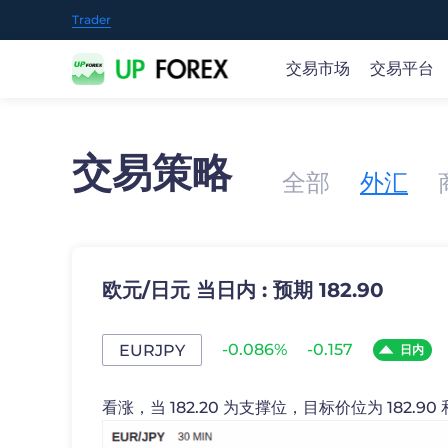
Trader
交易市场
交易平台
交易策略
交易全球市场
随时随地开启交易
市场新闻和研究
教育概况
关于UP FOREX
全部
外汇
提供70+种交易产品，包括35+外汇货币对、黄金、石
我们的产品支持多种下载和使用方式，包括iOS、Andro
随时了解实时的市场观点及机会，可操作的交易理念和
UP FOREX 在交易过程的每个阶段为您提供帮助。
我们是值得信赖的在线交易提供商，通过我们创新性的
油、股票、指数、主流的加密货币等等。
业策略参考。
台和应用程序，您可以交易全球金融市场。
概览 >
开户
开户
欧元/日元 当日内 : 预期 182.90
或
或
尝试免费模拟账户
尝试免费模拟账户
-0.086%
-0.157
EURJPY
日内
苹果商店
谷
看涨，当 182.20 为支撑位，目标价位为 182.90 和 