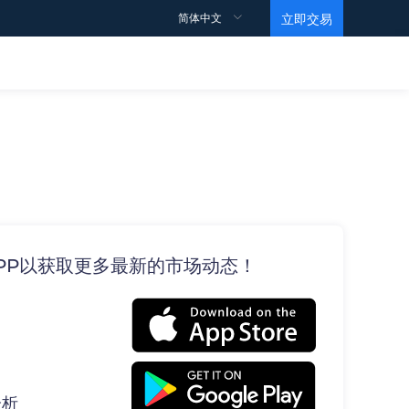
简体中文
立即交易
交易规则
支持
观点
教育视频
合约细则
如何开户？
点差
如何交易？
如何获利？
数据
马丁视频
交易账户
常见问题
情绪指数
基础
条款和条件
ECN帐户
X APP以获取更多最新的市场动态！
投行订单
Level 1
高杠杆账户
黄金ETF持仓报告
Level 2
伊斯兰账户
EIA原油报告
分析