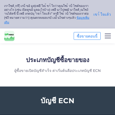
เราใชค้ ุกก้(ี เกบ็ ขอ้ มูล)เพ่อื ใหเ้ ขา้ ใจว่าคุณใชเ้ วบ็ ไซต์ของเรา
อย่างไร (เช่น เปิดดูขอ้ มูลอะไรบ้าง) เพ่อื นาไปพฒั นาใหค้ ุณใชง้
านได้ดขี นึ้ เพยี งกดป่มุ “เขา้ ใจแล้ว” หรอื ใชเ้ วบ็ ไซต์ของเราต่อ
เขา้ ใจแล้ว
(ซ่งึ หมายความว่า) คุณตกลงยอบรบั เงอ่ื นไขต่างๆแล้ว
ข้อมูลเพิ่ม
เติม
ซื้อขายตอนนี้
ซื้อขาย
ประเภทบัญชีซื้อขายของ
แพลตฟอร์ม
ผู้ซื้อขายเปิดบัญชีสำเร็จ ค่าเริ่มต้นคือประเภทบัญชี ECN
การวิเคราะห์ตลาด
การศึกษา
บัญชี ECN
เกี่ยวกับเรา