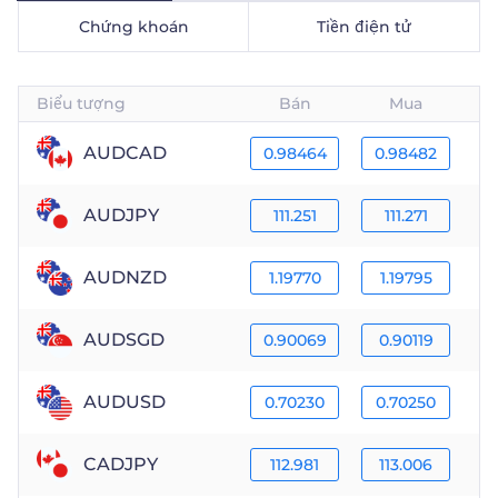
Chứng khoán
Tiền điện tử
Trader
Biểu tượng
Bán
Mua
AUDCAD
0.98464
0.98482
AUDJPY
111.251
111.271
AUDNZD
1.19770
1.19795
AUDSGD
0.90069
0.90119
AUDUSD
0.70230
0.70250
CADJPY
112.981
113.006