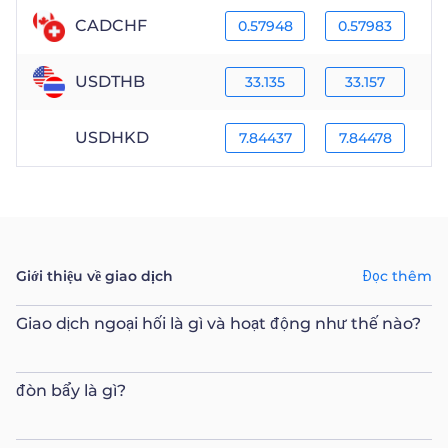
CADCHF
0.57948
0.57983
USDTHB
33.135
33.157
USDHKD
7.84437
7.84478
Giới thiệu về giao dịch
Đọc thêm
Giao dịch ngoại hối là gì và hoạt động như thế nào?
đòn bẩy là gì?