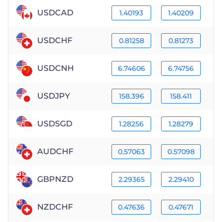
USDCAD
1.40193
1.40209
USDCHF
0.81258
0.81273
USDCNH
6.74606
6.74756
USDJPY
158.396
158.411
USDSGD
1.28256
1.28279
AUDCHF
0.57063
0.57098
GBPNZD
2.29365
2.29410
NZDCHF
0.47636
0.47671