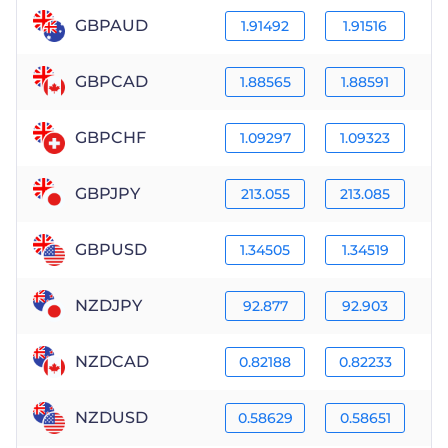
GBPAUD
1.91492
1.91516
GBPCAD
1.88565
1.88591
GBPCHF
1.09297
1.09323
GBPJPY
213.055
213.085
GBPUSD
1.34505
1.34519
NZDJPY
92.877
92.903
NZDCAD
0.82188
0.82233
NZDUSD
0.58629
0.58651