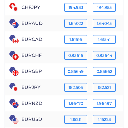
CHFJPY
194.933
194.955
EURAUD
1.64022
1.64045
EURCAD
1.61516
1.61541
EURCHF
0.93616
0.93644
EURGBP
0.85649
0.85662
EURJPY
182.505
182.521
EURNZD
1.96470
1.96497
EURUSD
1.15211
1.15223